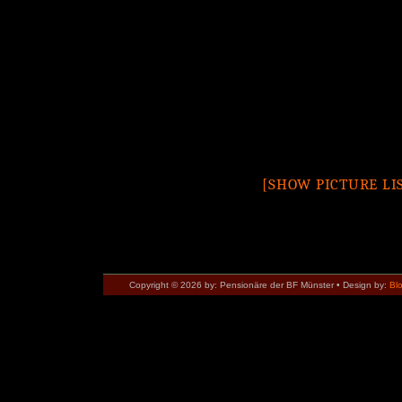
[SHOW PICTURE LI
Copyright © 2026 by: Pensionäre der BF Münster • Design by:
Bl