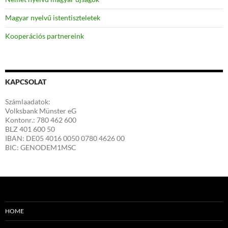
Magyar nyelvű istentiszteletek
Kooperációs partnereink
KAPCSOLAT
Számlaadatok:
Volksbank Münster eG
Kontonr.: 780 462 600
BLZ 401 600 50
IBAN: DE05 4016 0050 0780 4626 00
BIC: GENODEM1MSC
HOME