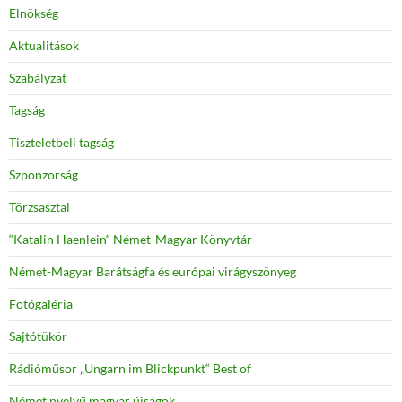
Elnökség
Aktualitások
Szabályzat
Tagság
Tiszteletbeli tagság
Szponzorság
Törzsasztal
“Katalin Haenlein“ Német-Magyar Könyvtár
Német-Magyar Barátságfa és európai virágyszönyeg
Fotógaléria
Sajtótükör
Rádióműsor „Ungarn im Blickpunkt“ Best of
Német nyelvű magyar újságok