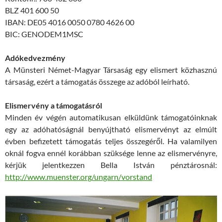
BLZ 401 600 50
IBAN: DE05 4016 0050 0780 4626 00
BIC: GENODEM1MSC
Adókedvezmény
A Münsteri Német-Magyar Társaság egy elismert közhasznú
társaság, ezért a támogatás összege az adóból leírható.
Elismervény a támogatásról
Minden év végén automatikusan elküldünk támogatóinknak
egy az adóhatóságnál benyújtható elismervényt az elmúlt
évben befizetett támogatás teljes összegéről. Ha valamilyen
oknál fogva ennél korábban szüksége lenne az elismervényre,
kérjük jelentkezzen Bella István pénztárosnál:
http://www.muenster.org/ungarn/vorstand