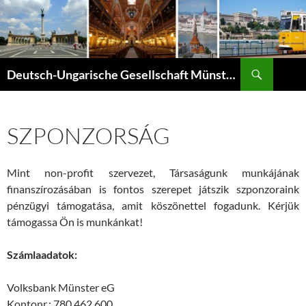
Zum
Inhalt
springen
Suchen
Deutsch-Ungarische Gesellschaft Münster e.V.
SZPONZORSÁG
Mint non-profit szervezet, Társaságunk munkájának
finanszírozásában is fontos szerepet játszik szponzoraink
pénzügyi támogatása, amit köszönettel fogadunk. Kérjük
támogassa Ön is munkánkat!
Számlaadatok:
Volksbank Münster eG
Kontonr.: 780 462 600