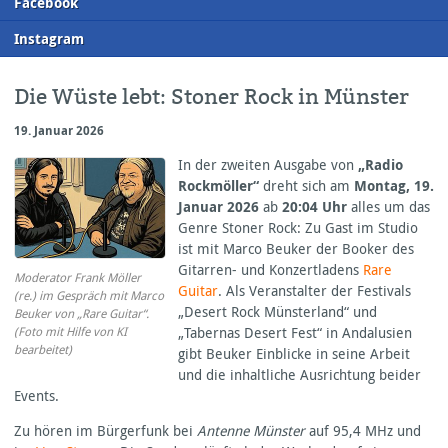
F
acebook
I
nstagram
Die Wüste lebt: Stoner Rock in Münster
19. Januar 2026
In der zweiten Ausgabe von
„Radio
Rockmöller“
dreht sich am
Montag, 19.
Januar 2026
ab
20:04 Uhr
alles um das
Genre Stoner Rock: Zu Gast im Studio
ist mit Marco Beuker der Booker des
Gitarren- und Konzertladens
Rare
Moderator Frank Möller
Guitar
. Als Veranstalter der Festivals
(re.) im Gespräch mit Marco
„Desert Rock Münsterland“ und
Beuker von „Rare Guitar“.
(Foto mit Hilfe von KI
„Tabernas Desert Fest“ in Andalusien
bearbeitet)
gibt Beuker Einblicke in seine Arbeit
und die inhaltliche Ausrichtung beider
Events.
Zu hören im Bürgerfunk bei
Antenne Münster
auf 95,4 MHz und