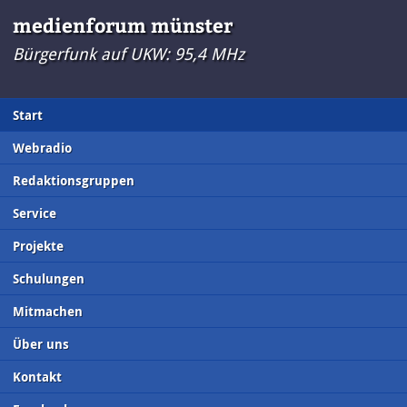
medienforum münster
Bürgerfunk auf UKW: 95,4 MHz
Start
Webradio
Redaktionsgruppen
Service
Projekte
Schulungen
Mitmachen
Über uns
Kontakt