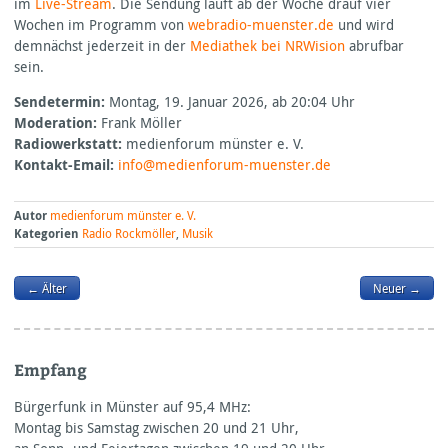
im
Live-Stream
. Die Sendung läuft ab der Woche drauf vier
Wochen im Programm von
webradio-muenster.de
und wird
demnächst jederzeit in der
Mediathek bei
NRW
ision
abrufbar
sein.
Sendetermin:
Montag, 19. Januar 2026, ab 20:04 Uhr
Moderation:
Frank Möller
Radiowerkstatt:
medienforum münster e. V.
Kontakt-Email:
info@medienforum-muenster.de
Autor
medienforum münster e. V.
Kategorien
Radio Rockmöller
,
Musik
← Älter
Neuer →
Empfang
Bürgerfunk in Münster auf 95,4
MHz:
Montag bis Samstag zwischen 20 und 21 Uhr,