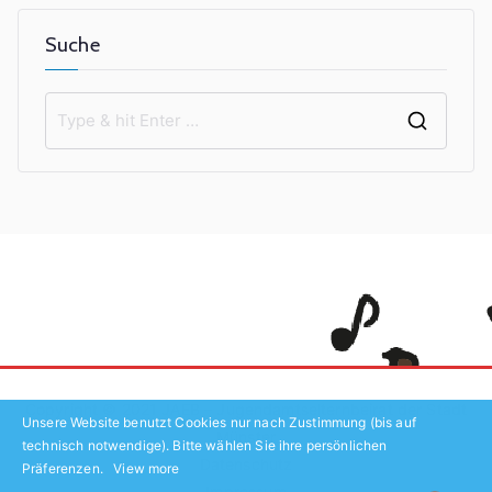
Suche
S
e
a
r
c
h
f
o
r
:
Copyright © 2021
JAEB – Jugendamtselternbeirat der Stadt
Unsere Website benutzt Cookies nur nach Zustimmung (bis auf
Münster
technisch notwendige). Bitte wählen Sie ihre persönlichen
Datenschutz
Präferenzen.
View more
Impressum