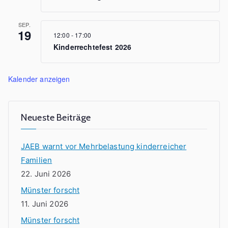
a
SEP.
g
19
12:00
-
17:00
t
Kinderrechtefest 2026
:
W
Kalender anzeigen
i
e
g
Neueste Beiträge
u
t
JAEB warnt vor Mehrbelastung kinderreicher
i
Familien
s
22. Juni 2026
t
Münster forscht
d
11. Juni 2026
e
r
Münster forscht