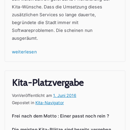
Kita-Wünsche. Dass die Umsetzung dieses
zusätzlichen Services so lange dauerte,
begründete die Stadt immer mit
Softwareproblemen. Die scheinen nun
ausgeräumt.
„Neuer
weiterlesen
Kita-
Navigator
startet“
Kita-Platzvergabe
Von
Veröffentlicht am
1. Juni 2016
Gepostet in
Kita-Navigator
Frei nach dem Motto : Einer passt noch rein ?
Die meisten Kita-Plätze sind bereits vergeben.