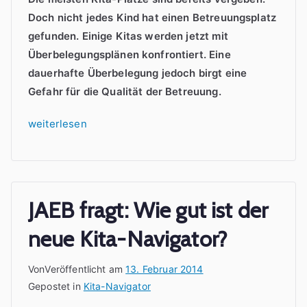
Doch nicht jedes Kind hat einen Betreuungsplatz
gefunden. Einige Kitas werden jetzt mit
Überbelegungsplänen konfrontiert. Eine
dauerhafte Überbelegung jedoch birgt eine
Gefahr für die Qualität der Betreuung.
„
weiterlesen
K
i
t
a
JAEB fragt: Wie gut ist der
-
neue Kita-Navigator?
P
l
Von
Veröffentlicht am
13. Februar 2014
a
Gepostet in
Kita-Navigator
t