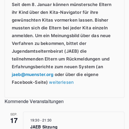
z
Seit dem 8. Januar können münstersche Eltern
v
ihr Kind über den Kita-Navigator für ihre
e
gewünschten Kitas vormerken lassen. Bisher
r
mussten sich die Eltern bei jeder Kita einzeln
g
anmelden. Um ein Meinungsbild über das neue
a
Verfahren zu bekommen, bittet der
b
Jugendamtselternbeirat (JAEB) die
e
teilnehmenden Eltern um Rückmeldungen und
“
Erfahrungsberichte zum neuen System (an
jaeb@muenster.org
oder über die eigene
„
Facebook-Seite)
weiterlesen
J
A
Kommende Veranstaltungen
E
B
SEP.
17
19:30
-
21:30
f
JAEB Sitzung
r