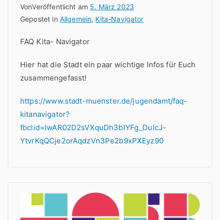
Von
Veröffentlicht am
5. März 2023
Gepostet in
Allgemein
,
Kita-Navigator
FAQ Kita- Navigator
Hier hat die Stadt ein paar wichtige Infos für Euch
zusammengefasst!
https://www.stadt-muenster.de/jugendamt/faq-
kitanavigator?
fbclid=IwAR02D2sVXquDh3bIYFg_DuIcJ-
YtvrKqQCje2orAqdzVn3Pe2b9xPXEyz90