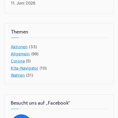
n
11. Juni 2026
e
u
e
K
Themen
i
t
Aktionen
(33)
a
Allgemein
(99)
-
Corona
(5)
N
Kita-Navigator
(10)
a
Wahlen
(31)
v
i
g
a
Besucht uns auf „Facebook“
t
o