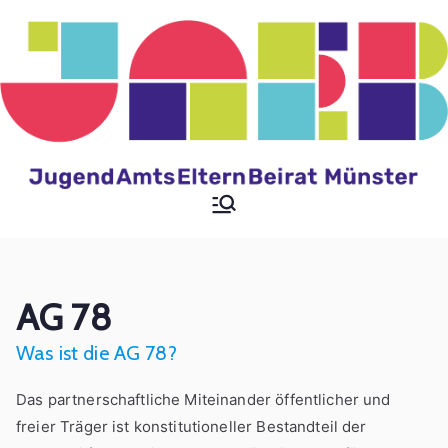
Zum
Inhalt
springen
Jugendamtselternbeir
at der Stadt Münster
AG 78
Was ist die AG 78?
Das partnerschaftliche Miteinander öffentlicher und
freier Träger ist konstitutioneller Bestandteil der