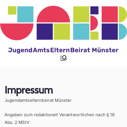
Zum
Inhalt
springen
Jugendamtselternbeir
at der Stadt Münster
Impressum
Jugendamtselternbeirat Münster
Angaben zum redaktionell Verantwortlichen nach § 18
Abs. 2 MStV