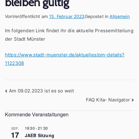
bleiben gültig
Von
Veröffentlicht am
15. Februar 2023
Gepostet in
Allgemein
Im folgenden Link findet ihr die aktuelle Pressemitteilung
der Stadt Münster
https://www.stadt-muenster.de/aktuelles/pm-details?
1122308
Beitragsnavigation
Am 09.02.2023 ist es so weit
FAQ Kita- Navigator
Kommende Veranstaltungen
19:30
-
21:30
SEP.
17
JAEB Sitzung