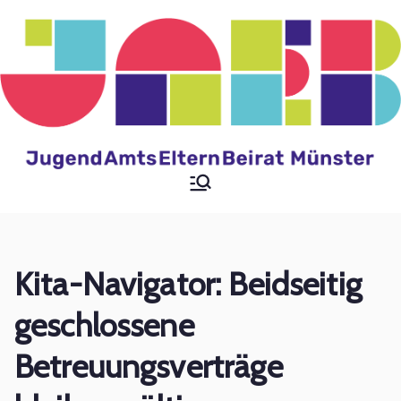
Zum
Inhalt
springen
Jugendamtselternbeir
at der Stadt Münster
Kita-Navigator: Beidseitig
geschlossene
Betreuungsverträge