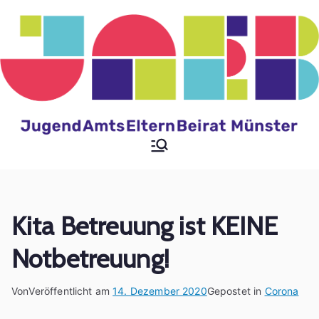
Zum
Inhalt
springen
Jugendamtselternbeir
at der Stadt Münster
Kita Betreuung ist KEINE
Notbetreuung!
Von
Veröffentlicht am
14. Dezember 2020
Gepostet in
Corona