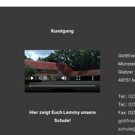
Rundgang
Gottfri
Münste
Glatzer
48151 
Tel.:
02
Tel.:
02
Hier zeigt Euch Lemmy unsere
Fax: 02
Schule!
gottfri
schule@