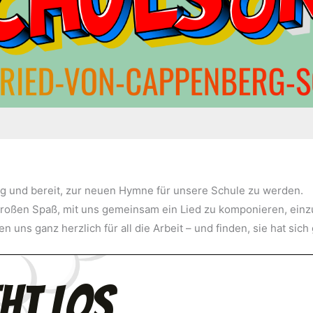
ig und bereit, zur neuen Hymne für unsere Schule zu werden.
roßen Spaß, mit uns gemeinsam ein Lied zu komponieren, einz
 uns ganz herzlich für all die Arbeit – und finden, sie hat sich