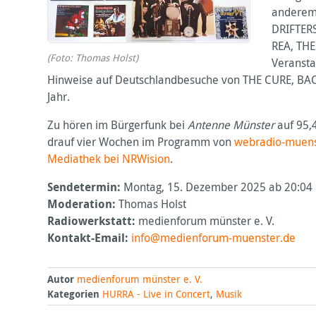
andere
DRIFTER
REA
,
THE
(Foto: Thomas Holst)
Veransta
Hinweise auf Deutschlandbesuche von
THE
CURE
,
BAC
Jahr.
Zu hören im Bürgerfunk bei
Antenne Münster
auf 95,
drauf vier Wochen im Programm von
webradio-muens
Mediathek bei
NRW
ision
.
Sendetermin:
Montag, 15. Dezember 2025 ab 20:04
Moderation:
Thomas Holst
Radiowerkstatt:
medienforum münster e. V.
Kontakt-Email:
info@medienforum-muenster.de
Autor
medienforum münster e. V.
Kategorien
HURRA - Live in Concert
,
Musik