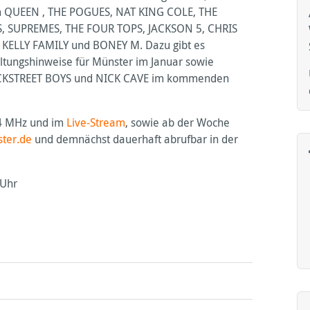
m
QUEEN
,
THE
POGUES
,
NAT
KING
COLE
,
THE
S
,
SUPREMES
,
THE
FOUR
TOPS
,
JACKSON
5,
CHRIS
KELLY
FAMILY
und
BONEY
M. Dazu gibt es
ltungshinweise für Münster im Januar sowie
KSTREET
BOYS
und
NICK
CAVE
im kommenden
4 MHz und im
Live-Stream
, sowie ab der Woche
ter.de
und demnächst dauerhaft abrufbar in der
 Uhr