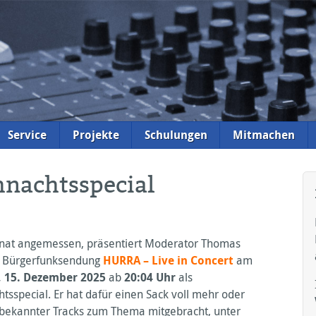
Service
Projekte
Schulungen
Mitmachen
hnachtsspecial
at angemessen, präsentiert Moderator Thomas
e Bürgerfunksendung
HURRA
– Live in Concert
am
 15. Dezember 2025
ab
20:04 Uhr
als
tsspecial. Er hat dafür einen Sack voll mehr oder
bekannter Tracks zum Thema mitgebracht, unter