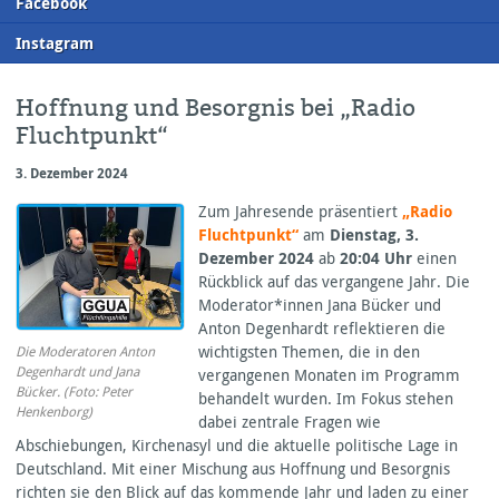
F
acebook
I
nstagram
Hoffnung und Besorgnis bei „Radio
Fluchtpunkt“
3. Dezember 2024
Zum Jahresende präsentiert
„Radio
Fluchtpunkt“
am
Dienstag, 3.
Dezember 2024
ab
20:04 Uhr
einen
Rückblick auf das vergangene Jahr. Die
Moderator*innen Jana Bücker und
Anton Degenhardt reflektieren die
wichtigsten Themen, die in den
Die Moderatoren Anton
Degenhardt und Jana
vergangenen Monaten im Programm
Bücker. (Foto: Peter
behandelt wurden. Im Fokus stehen
Henkenborg)
dabei zentrale Fragen wie
Abschiebungen, Kirchenasyl und die aktuelle politische Lage in
Deutschland. Mit einer Mischung aus Hoffnung und Besorgnis
richten sie den Blick auf das kommende Jahr und laden zu einer