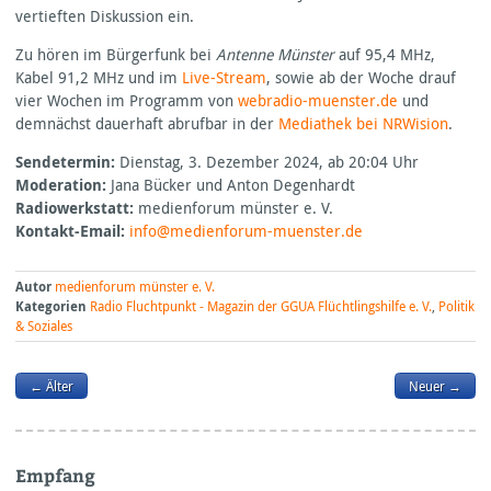
vertieften Diskussion ein.
Zu hören im Bürgerfunk bei
Antenne Münster
auf 95,4 MHz,
Kabel 91,2 MHz und im
Live-Stream
, sowie ab der Woche drauf
vier Wochen im Programm von
webradio-muenster.de
und
demnächst dauerhaft abrufbar in der
Mediathek bei
NRW
ision
.
Sendetermin:
Dienstag, 3. Dezember 2024, ab 20:04 Uhr
Moderation:
Jana Bücker und Anton Degenhardt
Radiowerkstatt:
medienforum münster e. V.
Kontakt-Email:
info@medienforum-muenster.de
Autor
medienforum münster e. V.
Kategorien
Radio Fluchtpunkt - Magazin der GGUA Flüchtlingshilfe e. V.
,
Politik
& Soziales
← Älter
Neuer →
Empfang