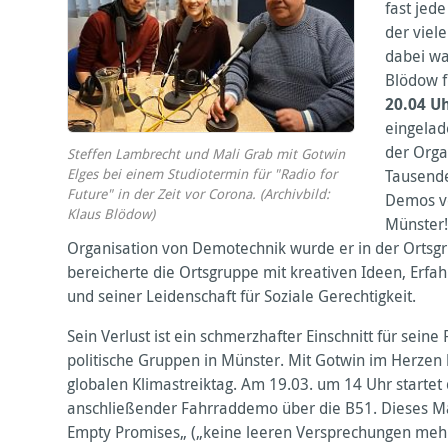
fast jed
der viel
dabei wa
Blödow 
20.04 U
eingelad
der Org
Steffen Lambrecht und Mali Grab mit Gotwin
Elges bei einem Studiotermin für "Radio for
Tausende
Future" in der Zeit vor Corona. (Archivbild:
Demos vo
Klaus Blödow)
Münster!“
Organisation von Demotechnik wurde er in der Ortsgru
bereicherte die Ortsgruppe mit kreativen Ideen, Erfa
und seiner Leidenschaft für Soziale Gerechtigkeit.
Sein Verlust ist ein schmerzhafter Einschnitt für seine
politische Gruppen in Münster. Mit Gotwin im Herzen 
globalen Klimastreiktag. Am 19.03. um 14 Uhr startet
anschließender Fahrraddemo über die B51. Dieses Ma
Empty Promises„ („keine leeren Versprechungen mehr“