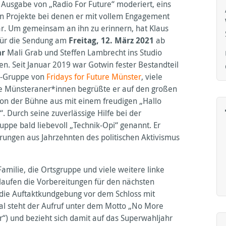
e Ausgabe von „Radio For Future“ moderiert, eins
en Projekte bei denen er mit vollem Engagement
r. Um gemeinsam an ihn zu erinnern, hat Klaus
für die Sendung am
Freitag, 12. März 2021
ab
hr
Mali Grab und Steffen Lambrecht ins Studio
en. Seit Januar 2019 war Gotwin fester Bestandteil
a-Gruppe von
Fridays for Future Münster
, viele
 Münsteraner*innen begrüßte er auf den großen
n der Bühne aus mit einem freudigen „Hallo
. Durch seine zuverlässige Hilfe bei der
ppe bald liebevoll „Technik-Opi“ genannt. Er
hrungen aus Jahrzehnten des politischen Aktivismus
 Familie, die Ortsgruppe und viele weitere linke
laufen die Vorbereitungen für den nächsten
 die Auftaktkundgebung vor dem Schloss mit
l steht der Aufruf unter dem Motto „No More
) und bezieht sich damit auf das Superwahljahr