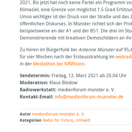
2021. Bis jetzt hat noch keine Partei ein Programm v
Klimaziel, eine Grenze von möglichst 1.5 Grad Erhitz
Umso wichtiger ist der Druck von der Straße und das
öffentlichen Diskurses. In Münster richtet sich der P
beispielsweise an der A1 und der B51. Die drei im Stu
Demonstrierende mit kreativen Demoschildern an ihr
Zu hören im Bürgerfunk bei
Antenne Münster
auf 95,
für vier Wochen nach der Erstausstrahlung im
webrad
in der
Mediathek bei
NRW
ision
.
Sendetermin:
Freitag, 12. März 2021 ab 20.04 Uhr
Moderation:
Klaus Blödow
Radiowerkstatt:
medienforum münster e. V.
Kontakt-Email:
info@medienforum-muenster.de
Autor
medienforum münster e. V.
Kategorien
Radio for Future
,
Umwelt