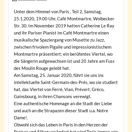
Unter dem Himmel von Paris , Teil 2, Samstag,
25.1.2020, 19.00 Uhr, Café Montmartre, Wolbecker
Str. 30. Im November 2019 hatten Catherine Le Ray
und ihr Pariser Pianist im Café Montmartre einen
musikalische Spaziergang von Musette zu Jazz,
zwischen frivolem Pigalle und impressionistischem
Montmartre präsentiert; ein berühmtes Viertel, wo
die Sängerin aufgewachsen ist und 20 Jahre am Fuss
des Moulin Rouge gelebt hat.
Am Samstag, 25. Januar 2020, führt sie uns ins
intellektuelle Saint-Germain-des-Prés, wo sie studiert
hat, das Viertel von Ferré, Vian, Prévert, Gréco,
Gainsbourg, in ihren Chansons verewigt.
Eine authentische Hommage an die Stadt der Liebe
und auch an die Strapazen dieser Stadt u.a. Notre
Dame!.
Obwohl sich das Leben in Paris in den Herzen der
Pariser und Alltag verändert hat wird Paris immer, wie