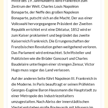
Mitte des 19. Jahrhunderts wird Frankreich zum
Zentrum der Welt. Charles Louis Napoléon
Bonaparte, der Neffe des großen Napoleon
Bonaparte, putscht sich an die Macht. Der aus einer
Volkswahl hervorgegangene Präsident der Zweiten
Republik errichtet erst eine Diktatur, 1852 wird er
zum Kaiser proklamiert und begründet das zweite
Kaiserreich Frankreich. Die Errungenschaften der
Französischen Revolution gehen weitgehend verloren.
Das Parlament wird entmachtet. Schriftsteller und
Publizisten wie die Brüder Goncourt und Charles
Baudelaire unterliegen einer strengen Zensur, Victor
Hugo muss sogar das Land verlassen.
Auf der anderen Seite führt Napoleon III. Frankreich in
die Moderne. In Paris beauftragt er seinen Präfekten
Georges-Eugène Baron Haussmann die Hauptstadt zu
einer Metropole des Industriezeitalters
umzugestalten. Nach Abriss der innerstädtischen
Viertel entstehen große Boulevards mit Häusern im