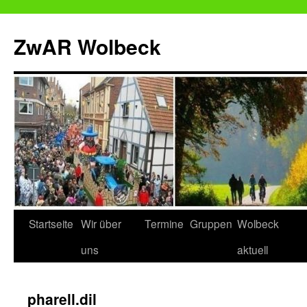
Zum
Inhalt
ZwAR Wolbeck
springen
Startseite
Wir über
Termine
Gruppen
Wolbeck
uns
aktuell
pharell.dil