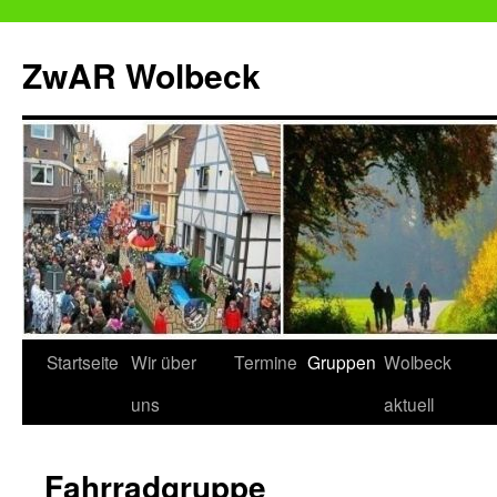
Zum
Inhalt
ZwAR Wolbeck
springen
Startseite
Wir über
Termine
Gruppen
Wolbeck
uns
aktuell
Fahrradgruppe