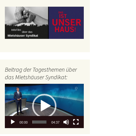
Beitrag der Tagesthemen über
das Mietshäuser Syndikat:
Video-
Player
00:00
04:37