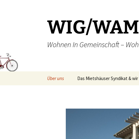
Zum
Inhalt
springen
WIG/WAM 
Wohnen In Gemeinschaft – Woh
Über uns
Das Mietshäuser Syndikat & wir
Wir WIGWAM’s
Unsere Ziele & Ideen
Impressum. Disclaimer.
Datenschutzerklärung.