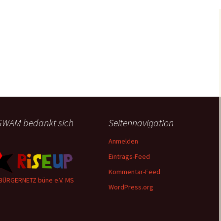
WAM bedankt sich
Seitennavigation
Anmelden
Eintrags-Feed
Kommentar-Feed
BÜRGERNETZ büne e.V. MS
WordPress.org