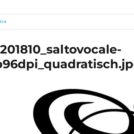
ild
201810_saltovocale-
96dpi_quadratisch.j