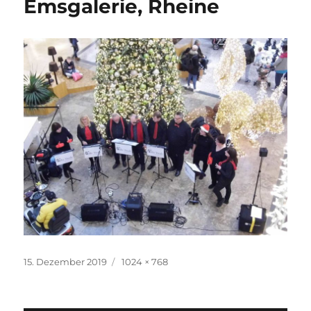
Emsgalerie, Rheine
Veröffentlicht
Originalgröße
15. Dezember 2019
1024 × 768
am