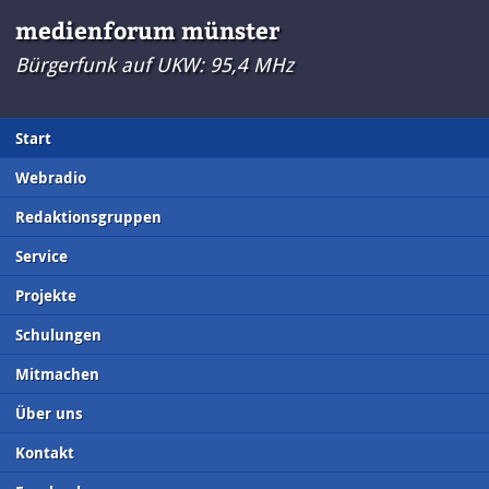
medienforum münster
Bürgerfunk auf UKW: 95,4 MHz
Start
Webradio
Redaktionsgruppen
Service
Projekte
Schulungen
Mitmachen
Über uns
Kontakt