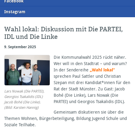
F
acebook
I
nstagram
Wahl lokal: Diskussion mit Die PARTEI,
IDL und Die Linke
9. September 2025
Die Kommunalwahl 2025 rückt näher.
Wer will in den Stadtrat – und warum?
In der Sendereihe
„Wahl lokal“
sprechen Paul Sattler und Christian
Szepan mit drei Kandidat*innen für den
Rat der Stadt Münster. Zu Gast: Jacob
Lars Nowak (Die PARTEI),
Bohé (Die Linke), Lars Nowak (Die
Georgios Tsakalidis (IDL)
PARTEI
) und Georgios Tsakalidis (
IDL
).
Jacob Bohé (Die Linke).
(Bild: Karsten Hannig)
Gemeinsam diskutieren sie über die
Themen Wohnen, Bürgerbeteiligung, Bildung Jugend Schule und
Soziale Teilhabe.