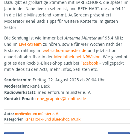
Dazu gibt es großartige Stimmen mit
SARI
SCHORR
, die später im
Jahr in der Nähe live zu sehen ist, und
BETH
HART
, die am 04.11
in die Halle Münsterland kommt. Außerdem präsentiert
Moderator René Back Tipps für weitere Konzerte im ganzen
Sektor.
Die Sendung ist wie immer bei
Antenne Münster
auf 95,4 MHz
und im
Live-Stream
zu hören, sowie für vier Wochen nach der
Erstausstrahlung im
webradio-muenster.de
und jetzt schon
dauerhaft abrufbar in der
Mediathek bei
NRW
ision
. Wie gewohnt
gibt es den Rock-&-Blues-Shop auch bei
Facebook
– vollgepackt
mit Videos zu den Acts, mehr Infos, Setlisten etc.
Sendetermin:
Freitag, 22. August 2025 ab 20:04 Uhr
Moderation:
René Back
Radiowerkstatt:
medienforum münster e. V.
Kontakt-Email:
rene_graphics@t-online.de
Autor
medienforum münster e. V.
Kategorien
Renés Rock- und Blues-Shop
,
Musik