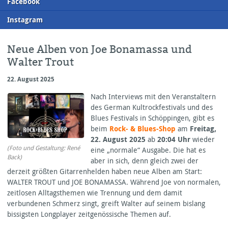
F
acebook
I
nstagram
Neue Alben von Joe Bonamassa und
Walter Trout
22. August 2025
Nach Interviews mit den Veranstaltern
des German Kultrockfestivals und des
Blues Festivals in Schöppingen, gibt es
beim
Rock- & Blues-Shop
am
Freitag,
22. August 2025
ab
20:04 Uhr
wieder
(Foto und Gestaltung: René
eine „normale“ Ausgabe. Die hat es
Back)
aber in sich, denn gleich zwei der
derzeit größten Gitarrenhelden haben neue Alben am Start:
WALTER
TROUT
und
JOE
BONAMASSA
. Während Joe von normalen,
zeitlosen Alltagsthemen wie Trennung und dem damit
verbundenen Schmerz singt, greift Walter auf seinem bislang
bissigsten Longplayer zeitgenössische Themen auf.