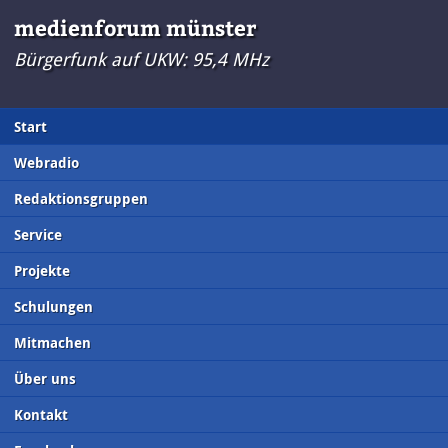
medienforum münster
Bürgerfunk auf UKW: 95,4 MHz
Start
Webradio
Redaktionsgruppen
Service
Projekte
Schulungen
Mitmachen
Über uns
Kontakt