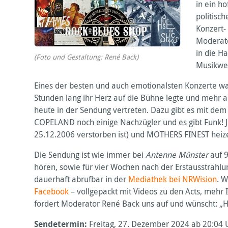
in ein ho
politisc
Konzert-
Moderato
in die Ha
(Foto und Gestaltung: René Back)
Musikwel
Eines der besten und auch emotionalsten Konzerte w
Stunden lang ihr Herz auf die Bühne legte und mehr a
heute in der Sendung vertreten. Dazu gibt es mit 
COPELAND
noch einige Nachzügler und es gibt Funk!
25.12.2006 verstorben ist) und
MOTHERS
FINEST
heize
Die Sendung ist wie immer bei
Antenne Münster
auf 
hören, sowie für vier Wochen nach der Erstausstrahl
dauerhaft abrufbar in der
Mediathek bei
NRW
ision
. 
Facebook
– vollgepackt mit Videos zu den Acts, mehr I
fordert Moderator René Back uns auf und wünscht: „Hör
Sendetermin:
Freitag, 27. Dezember 2024 ab 20:04 