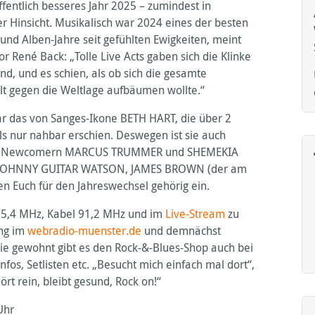
ffentlich besseres Jahr 2025 – zumindest in
her Hinsicht. Musikalisch war 2024 eines der besten
 und Alben-Jahre seit gefühlten Ewigkeiten, meint
r René Back: „Tolle Live Acts gaben sich die Klinke
nd, und es schien, als ob sich die gesamte
t gegen die Weltlage aufbäumen wollte.“
ar das von Sanges-Ikone
BETH
HART
, die über 2
ls nur nahbar erschien. Deswegen ist sie auch
dem Newcomern
MARCUS
TRUMMER
und
SHEMEKIA
JOHNNY
GUITAR
WATSON
,
JAMES
BROWN
(der am
n Euch für den Jahreswechsel gehörig ein.
95,4 MHz, Kabel 91,2 MHz und im
Live-Stream
zu
ung im
webradio-muenster.de
und demnächst
Wie gewohnt gibt es den Rock-&-Blues-Shop auch bei
nfos, Setlisten etc. „Besucht mich einfach mal dort“,
t rein, bleibt gesund, Rock on!“
Uhr