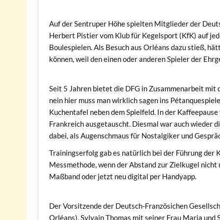
Auf der Sentruper Höhe spielten Mitglieder der Deut
Herbert Pistier vom Klub für Kegelsport (KfK) auf je
Boulespielen. Als Besuch aus Orléans dazu stieß, hä
können, weil den einen oder anderen Spieler der Ehrg
Seit 5 Jahren bietet die DFG in Zusammenarbeit mit 
nein hier muss man wirklich sagen ins Pétanquespiele
Kuchentafel neben dem Spielfeld. In der Kaffeepause
Frankreich ausgetauscht. Diesmal war auch wieder d
dabei, als Augenschmaus für Nostalgiker und Gesprä
Trainingserfolg gab es natürlich bei der Führung der 
Messmethode, wenn der Abstand zur Zielkugel nicht m
Maßband oder jetzt neu digital per Handyapp.
Der Vorsitzende der Deutsch-Französichen Gesellsc
Orléans), Sylvain Thomas mit seiner Frau Maria und