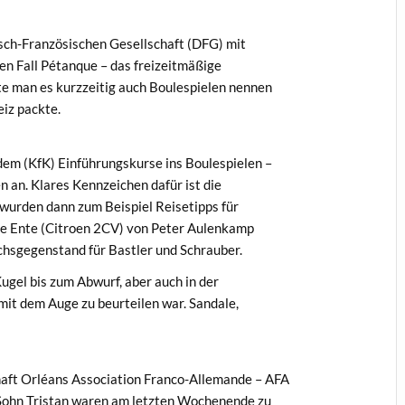
sch-Französischen Gesellschaft (DFG) mit
den Fall Pétanque – das freizeitmäßige
tte man es kurzzeitig auch Boulespielen nennen
eiz packte.
dem (KfK) Einführungskurse ins Boulespielen –
n an. Klares Kennzeichen dafür ist die
 wurden dann zum Beispiel Reisetipps für
ie Ente (Citroen 2CV) von Peter Aulenkamp
chsgegenstand für Bastler und Schrauber.
Kugel bis zum Abwurf, aber auch in der
it dem Auge zu beurteilen war. Sandale,
haft Orléans Association Franco-Allemande – AFA
 Sohn Tristan waren am letzten Wochenende zu