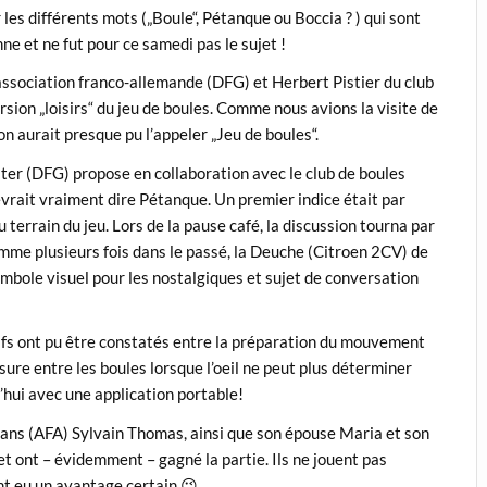
 les différents mots („Boule“, Pétanque ou Boccia ? ) qui sont
ne et ne fut pour ce samedi pas le sujet !
association franco-allemande (DFG) et Herbert Pistier du club
ersion „loisirs“ du jeu de boules. Comme nous avions la visite de
n aurait presque pu l’appeler „Jeu de boules“.
ter (DFG) propose en collaboration avec le club de boules
 devrait vraiment dire Pétanque. Un premier indice était par
terrain du jeu. Lors de la pause café, la discussion tourna par
mme plusieurs fois dans le passé, la Deuche (Citroen 2CV) de
bole visuel pour les nostalgiques et sujet de conversation
tifs ont pu être constatés entre la préparation du mouvement
esure entre les boules lorsque l’oeil ne peut plus déterminer
hui avec une application portable!
éans (AFA) Sylvain Thomas, ainsi que son épouse Maria et son
 et ont – évidemment – gagné la partie. Ils ne jouent pas
ont eu un avantage certain 😉