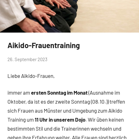
Aikido-Frauentraining
Allgemein
von
26. September 2023
Keine
Vorstand
Kommentare
Liebe Aikido-Frauen,
Aikikai
immer am
ersten Sonntag im Monat
(Ausnahme im
Oktober, da ist es der zweite Sonntag (08.10.)) treffen
sich Frauen aus Münster und Umgebung zum Aikido
Training um
11 Uhr in unserem Dojo
. Wir üben keinen
bestimmten Stil und die Trainerinnen wechseln und
geben ihre Erfahrung weiter. Alle Frauen sind herzlich