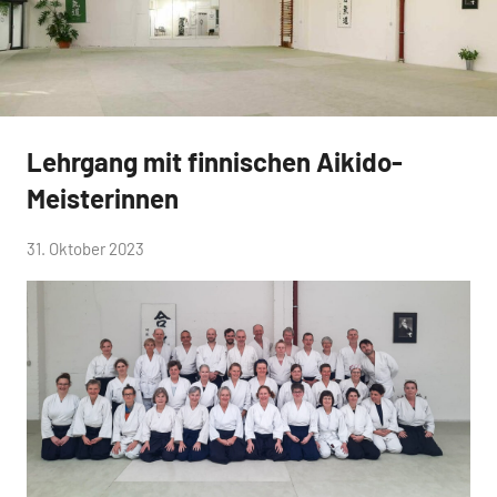
Lehrgang mit finnischen Aikido-
Allgemein
Meisterinnen
von
31. Oktober 2023
Keine
Vorstand
Kommentare
Aikikai