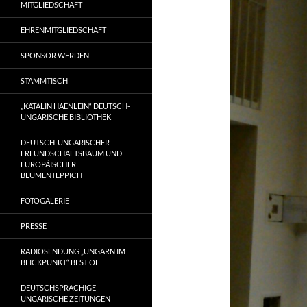
MITGLIEDSCHAFT
EHRENMITGLIEDSCHAFT
SPONSOR WERDEN
STAMMTISCH
„KATALIN HAENLEIN“ DEUTSCH-
UNGARISCHE BIBLIOTHEK
DEUTSCH-UNGARISCHER
FREUNDSCHAFTSBAUM UND
EUROPÄISCHER
BLUMENTEPPICH
FOTOGALERIE
PRESSE
RADIOSENDUNG „UNGARN IM
BLICKPUNKT“ BEST OF
DEUTSCHSPRACHIGE
UNGARISCHE ZEITUNGEN