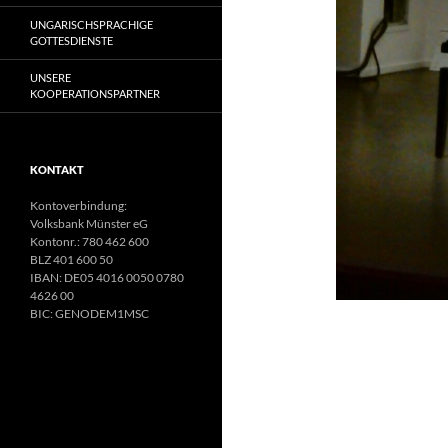
UNGARISCHSPRACHIGE
GOTTESDIENSTE
UNSERE
KOOPERATIONSPARTNER
KONTAKT
Kontoverbindung:
Volksbank Münster eG
Kontonr.: 780 462 600
BLZ 401 600 50
IBAN: DE05 4016 0050 0780
4626 00
BIC: GENODEM1MSC