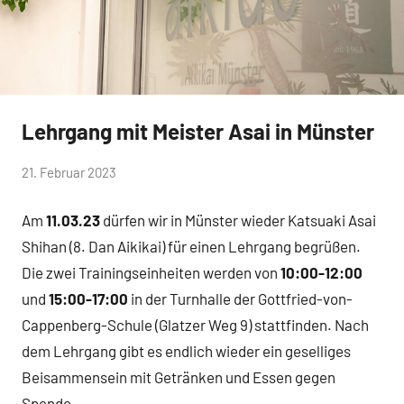
Lehrgang mit Meister Asai in Münster
Allgemein
von
21. Februar 2023
Keine
Vorstand
Kommentare
Am
11.03.23
dürfen wir in Münster wieder Katsuaki Asai
Aikikai
Shihan (8. Dan Aikikai) für einen Lehrgang begrüßen.
Die zwei Trainingseinheiten werden von
10:00-12:00
und
15:00-17:00
in der Turnhalle der Gottfried-von-
Cappenberg-Schule (Glatzer Weg 9) stattfinden. Nach
dem Lehrgang gibt es endlich wieder ein geselliges
Beisammensein mit Getränken und Essen gegen
Spende.