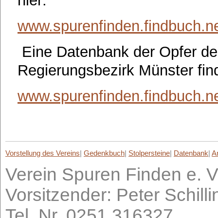
hier:
www.spurenfinden.findbuch.n
Eine Datenbank der Opfer de
Regierungsbezirk Münster find
www.spurenfinden.findbuch.
Vorstellung des Vereins
|
Gedenkbuch
|
Stolpersteine
|
Datenbank
|
A
Verein Spuren Finden e. V
Vorsitzender: Peter Schil
Tel. Nr. 0251 316327