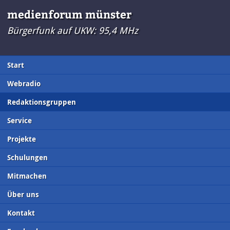
medienforum münster
Bürgerfunk auf UKW: 95,4 MHz
Start
Webradio
Redaktionsgruppen
Service
Projekte
Schulungen
Mitmachen
Über uns
Kontakt