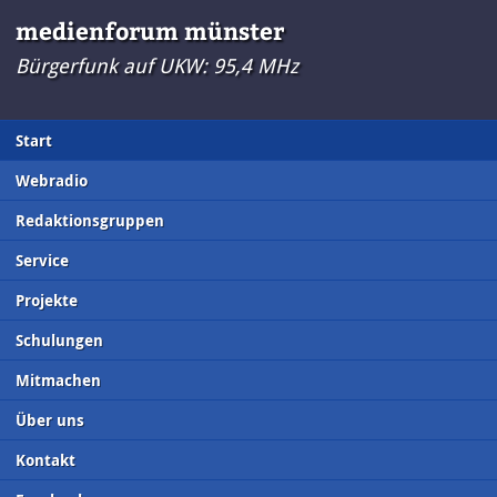
medienforum münster
Bürgerfunk auf UKW: 95,4 MHz
Start
Webradio
Redaktionsgruppen
Service
Projekte
Schulungen
Mitmachen
Über uns
Kontakt