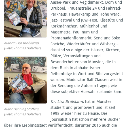
Aasee-Park und Aegidiimarkt, Dom und
Drubbel, Frauenstraße 24 und Fahrrad-
Parkhaus, Hawerkamp und Hohe Ward,
Jazz-Festival und Juwi-Fest, Käsetüte und
Korkmännchen, Mühlenhof und
Masematte, Paulinum und
Promenadenflohmarkt, Send und Soko
Autorin Lisa Brößkamp.
Speiche, Wiedertäufer und Wilsberg –
(Foto: Thomas Hölscher)
das sind so einige der Häuser, Kirchen,
Plätze, Veranstaltungen und
Besonderheiten von Münster, die in
dem Buch in alphabetischer
Reihenfolge in Wort und Bild vorgestellt
werden. Moderator Ralf Clausen wird in
der Sendung die Autoren fragen, wie
diese subjektive Auswahl zustande kam.
Dr. Lisa Brößkamp
hat in Münster
studiert und promoviert und ist seit
Autor Henning Stoffers.
1998 wieder hier zu Hause. Die
(Foto: Thomas Hölscher)
Journalistin hat schon mehrere Bücher
über ihre Lieblingsstadt veröffentlicht, darunter 2015 auch die