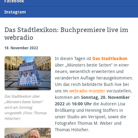
F
acebook
I
nstagram
Das Stadtlexikon: Buchpremiere live im
webradio
18. November 2022
In diesen Tagen ist
Das Stadtlexikon
über „Münsters beste Seiten“ in einer
neuen, wesentlich erweiterten und
veränderten Auflage herausgekommen.
Um das reich bebilderte Buch live bei
uns im
webradio münster
vorzustellen,
Das Stadtlexikon über
kommen am
Sonntag, 20. November
„Münsters beste Seiten“
2022
ab
16:00 Uhr
die Autoren Lisa
wird am Sonntag
Brößkamp und Henning Stoffers in
vorgestellt. (Foto: Thomas
unser Studio am Verspoel, sowie die
Hölscher)
Fotografen Thomas M. Weber und
Thomas Hölscher.