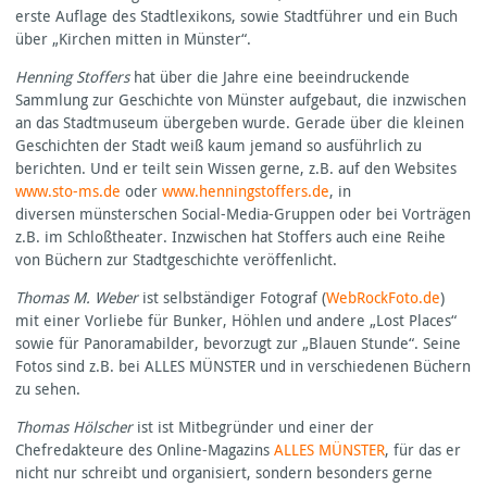
erste Auflage des Stadtlexikons, sowie Stadtführer und ein Buch
über „Kirchen mitten in Münster“.
Henning Stoffers
hat über die Jahre eine beeindruckende
Sammlung zur Geschichte von Münster aufgebaut, die inzwischen
an das Stadtmuseum übergeben wurde. Gerade über die kleinen
Geschichten der Stadt weiß kaum jemand so ausführlich zu
berichten. Und er teilt sein Wissen gerne, z.B. auf den Websites
www.sto-ms.de
oder
www.henningstoffers.de
, in
diversen münsterschen Social-Media-Gruppen oder bei Vorträgen
z.B. im Schloßtheater. Inzwischen hat Stoffers auch eine Reihe
von Büchern zur Stadtgeschichte veröffenlicht.
Thomas M. Weber
ist selbständiger Fotograf (
WebRockFoto.de
)
mit einer Vorliebe für Bunker, Höhlen und andere „Lost Places“
sowie für Panoramabilder, bevorzugt zur „Blauen Stunde“. Seine
Fotos sind z.B. bei
ALLES
MÜNSTER
und in verschiedenen Büchern
zu sehen.
Thomas Hölscher
ist ist Mitbegründer und einer der
Chefredakteure des Online-Magazins
ALLES
MÜNSTER
, für das er
nicht nur schreibt und organisiert, sondern besonders gerne