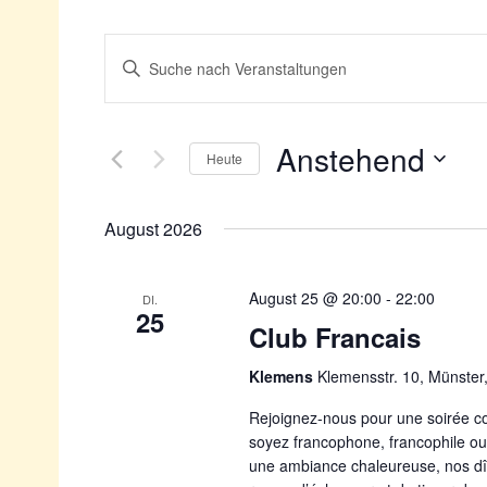
Veranstaltungen
Bitte
Suche
Schlüsselwort
und
eingeben.
Ansichten,
Suche
Navigation
nach
Veranstaltungen
Anstehend
Schlüsselwort.
Heute
Datum
wählen.
August 2026
August 25 @ 20:00
-
22:00
DI.
25
Club Francais
Klemens
Klemensstr. 10, Münste
Rejoignez-nous pour une soirée co
soyez francophone, francophile ou
une ambiance chaleureuse, nos dî