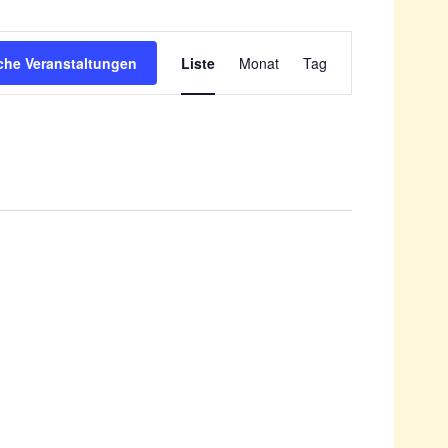
Veranstaltung
Ansichten-
che Veranstaltungen
Liste
Monat
Tag
Navigation