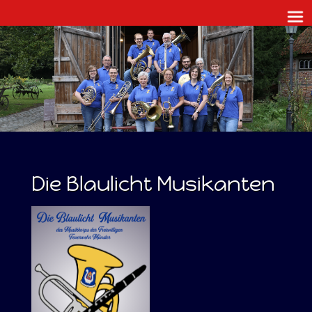
HOME
ÜBER UNS
ORCHESTER
BLAULICHT MUSIKANTEN
TERMINE
KONTAKT
INTERN
Die Blaulicht Musikanten