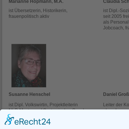
Marianne Hopmann, M.A.
Claudia Sch
ist Übersetzerin, Historikerin,
ist Dipl.-So
frauenpolitisch aktiv
seit 2005 frei
als Personal
Jobcoach, fr
Susanne Henschel
Daniel Gro
ist Dipl. Volkswirtin, Projektleiterin
Leiter der 
NLP-Master und Systemischer Coach.
als geborene
Heute in Rente und ehrenamtlich unterwegs.