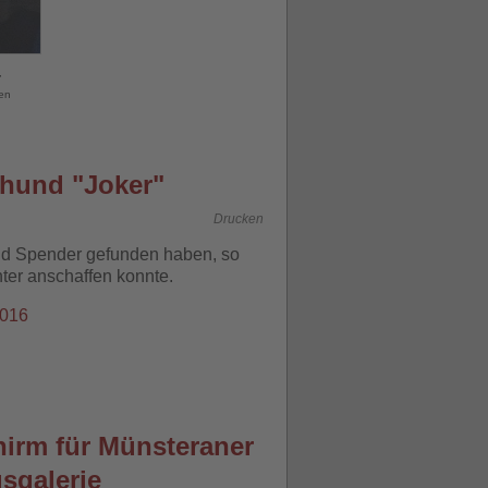
,
uen
ehund "Joker"
Drucken
nd Spender gefunden haben, so
ter anschaffen konnte.
2016
hirm für Münsteraner
sgalerie