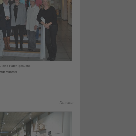
u eins Paten gesucht.
ntur Münster
Drucken