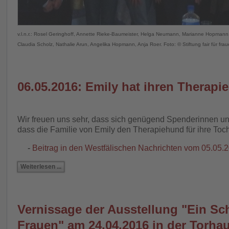
v.l.n.r.: Rosel Geringhoff, Annette Rieke-Baumeister, Helga Neumann, Marianne Hopmann
Claudia Scholz, Nathalie Arun, Angelika Hopmann, Anja Roer. Foto: © Stiftung fair für fra
06.05.2016: Emily hat ihren Therapi
Wir freuen uns sehr, dass sich genügend Spenderinnen u
dass die Familie von Emily den Therapiehund für ihre Toch
-
Beitrag in den Westfälischen Nachrichten vom 05.05.
Weiterlesen ...
Vernissage der Ausstellung "Ein Sc
Frauen" am 24.04.2016 in der Torhau