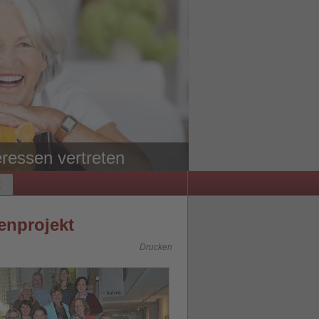
ressen vertreten
t
enprojekt
Drucken