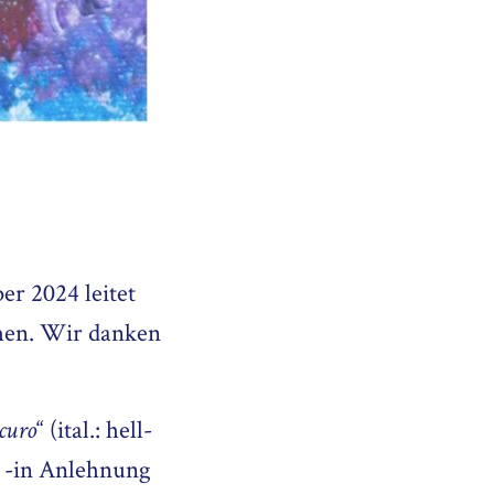
r 2024 leitet
men. Wir danken
“ (ital.: hell-
curo
t -in Anlehnung