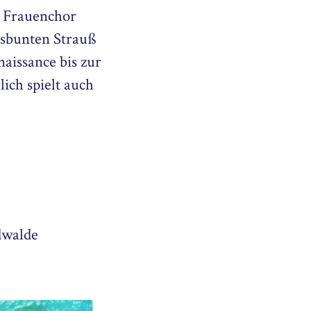
 Frauenchor
gsbunten Strauß
aissance bis zur
ich spielt auch
dwalde