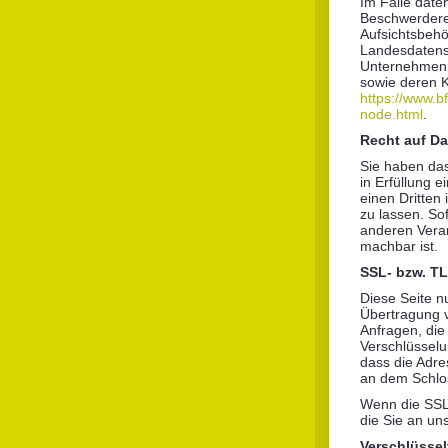
Im Falle date
Beschwerderec
Aufsichtsbehö
Landesdatens
Unternehmen s
sowie deren 
https://www.b
node.html
.
Recht auf Da
Sie haben das
in Erfüllung e
einen Dritte
zu lassen. So
anderen Veran
machbar ist.
SSL- bzw. T
Diese Seite n
Übertragung v
Anfragen, die
Verschlüsselu
dass die Adres
an dem Schlos
Wenn die SSL-
die Sie an uns
Verschlüssel