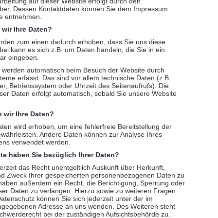
rbeitung auf dieser Website erfolgt durch den
iber. Dessen Kontaktdaten können Sie dem Impressum
te entnehmen.
 wir Ihre Daten?
rden zum einen dadurch erhoben, dass Sie uns diese
rbei kann es sich z.B. um Daten handeln, die Sie in ein
ar eingeben.
 werden automatisch beim Besuch der Website durch
teme erfasst. Das sind vor allem technische Daten (z.B.
er, Betriebssystem oder Uhrzeit des Seitenaufrufs). Die
ser Daten erfolgt automatisch, sobald Sie unsere Website
 wir Ihre Daten?
aten wird erhoben, um eine fehlerfreie Bereitstellung der
währleisten. Andere Daten können zur Analyse Ihres
tens verwendet werden.
e haben Sie bezüglich Ihrer Daten?
erzeit das Recht unentgeltlich Auskunft über Herkunft,
d Zweck Ihrer gespeicherten personenbezogenen Daten zu
 haben außerdem ein Recht, die Berichtigung, Sperrung oder
er Daten zu verlangen. Hierzu sowie zu weiteren Fragen
enschutz können Sie sich jederzeit unter der im
gegebenen Adresse an uns wenden. Des Weiteren steht
chwerderecht bei der zuständigen Aufsichtsbehörde zu.