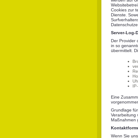
werden auf Gr
Websitebetrei
Cookies zur te
Dienste. Sowe
Surfverhalten
Datenschutzer
Server-Log-D
Der Provider 
in so genannt
übermittelt. D
Br
ve
Re
Ho
Uh
IP
Eine Zusamme
vorgenommen
Grundlage für 
Verarbeitung 
Maßnahmen ge
Kontaktform
Wenn Sie uns