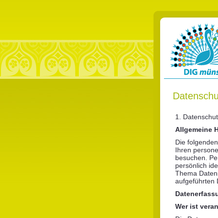
Datenschu
1. Datenschut
Allgemeine 
Die folgenden
Ihren person
besuchen. Pe
persönlich id
Thema Datens
aufgeführten 
Datenerfassu
Wer ist vera