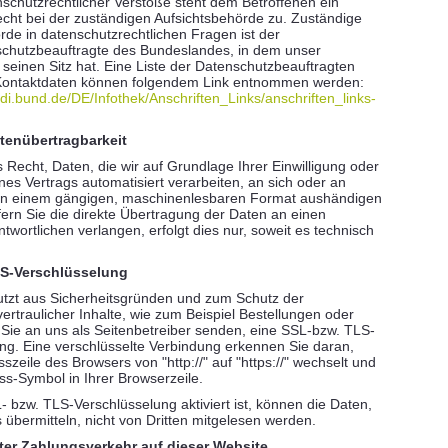
nschutzrechtlicher Verstöße steht dem Betroffenen ein
ht bei der zuständigen Aufsichtsbehörde zu. Zuständige
rde in datenschutzrechtlichen Fragen ist der
chutzbeauftragte des Bundeslandes, in dem unser
einen Sitz hat. Eine Liste der Datenschutzbeauftragten
Kontaktdaten können folgendem Link entnommen werden:
fdi.bund.de/DE/Infothek/Anschriften_Links/anschriften_links-
tenübertragbarkeit
 Recht, Daten, die wir auf Grundlage Ihrer Einwilligung oder
ines Vertrags automatisiert verarbeiten, an sich oder an
n in einem gängigen, maschinenlesbaren Format aushändigen
fern Sie die direkte Übertragung der Daten an einen
twortlichen verlangen, erfolgt dies nur, soweit es technisch
LS-Verschlüsselung
utzt aus Sicherheitsgründen und zum Schutz der
ertraulicher Inhalte, wie zum Beispiel Bestellungen oder
 Sie an uns als Seitenbetreiber senden, eine SSL-bzw. TLS-
ng. Eine verschlüsselte Verbindung erkennen Sie daran,
szeile des Browsers von "http://" auf "https://" wechselt und
s-Symbol in Ihrer Browserzeile.
 bzw. TLS-Verschlüsselung aktiviert ist, können die Daten,
 übermitteln, nicht von Dritten mitgelesen werden.
ter Zahlungsverkehr auf dieser Website