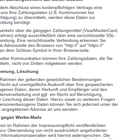
dem Abschluss eines kostenpflichtigen Vertrags eine
, uns Ihre Zahlungsdaten (z.B. Kontonummer bei
tigung) zu übermitteln, werden diese Daten zur
klung benötigt.
erkehr über die gängigen Zahlungsmittel (Visa/MasterCard,
fahren) erfolgt ausschließlich über eine verschlüsselte SSL-
indung. Eine verschlüsselte Verbindung erkennen Sie
e Adresszeile des Browsers von "http://" auf "https://"
an dem Schloss-Symbol in Ihrer Browserzeile.
selter Kommunikation können Ihre Zahlungsdaten, die Sie
tteln, nicht von Dritten mitgelesen werden.
perrung, Löschung
 Rahmen der geltenden gesetzlichen Bestimmungen
 Recht auf unentgeltliche Auskunft über Ihre gespeicherten
genen Daten, deren Herkunft und Empfänger und den
enverarbeitung und ggf. ein Recht auf Berichtigung,
 Löschung dieser Daten. Hierzu sowie zu weiteren Fragen
rsonenbezogene Daten können Sie sich jederzeit unter der
 angegebenen Adresse an uns wenden.
 gegen Werbe-Mails
on im Rahmen der Impressumspflicht veröffentlichten
zur Übersendung von nicht ausdrücklich angeforderter
nformationsmaterialien wird hiermit widersprochen. Die