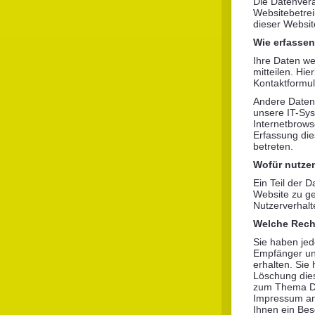
Die Datenvera
Websitebetre
dieser Websi
Wie erfassen
Ihre Daten we
mitteilen. Hie
Kontaktformul
Andere Daten
unsere IT-Sys
Internetbrows
Erfassung die
betreten.
Wofür nutzen
Ein Teil der D
Website zu ge
Nutzerverhal
Welche Recht
Sie haben jed
Empfänger un
erhalten. Sie
Löschung dies
zum Thema Dat
Impressum an
Ihnen ein Bes