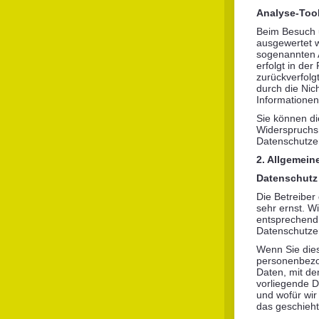
Analyse-Tool
Beim Besuch u
ausgewertet w
sogenannten 
erfolgt in de
zurückverfolg
durch die Nic
Informationen
Sie können di
Widerspruchsm
Datenschutzer
2. Allgemein
Datenschutz
Die Betreiber
sehr ernst. W
entsprechend 
Datenschutze
Wenn Sie die
personenbezo
Daten, mit de
vorliegende D
und wofür wir
das geschieht