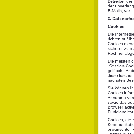
Betreiber der 
der unverlan
E-Mails, vor.
3. Datenerfa
Cookies
Die Internets
richten auf I
Cookies diene
sicherer zu m
Rechner abgel
Die meisten d
"Session-Cook
gelöscht. And
diese löschen
nächsten Bes
Sie können Ih
Cookies infor
Annahme von C
sowie das au
Browser aktiv
Funktionalitä
Cookies, die 
Kommunikation
erwünschter F