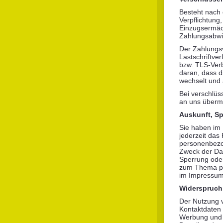
Besteht nach 
Verpflichtung
Einzugsermäch
Zahlungsabwic
Der Zahlungsv
Lastschriftver
bzw. TLS-Verb
daran, dass di
wechselt und 
Bei verschlüs
an uns übermi
Auskunft, S
Sie haben im
jederzeit das
personenbezo
Zweck der Dat
Sperrung oder
zum Thema pe
im Impressum
Widerspruch
Der Nutzung v
Kontaktdaten 
Werbung und I