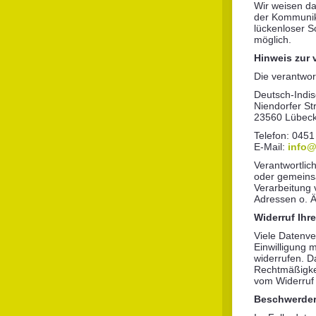
Wir weisen da
der Kommunika
lückenloser Sc
möglich.
Hinweis zur 
Die verantwort
Deutsch-Indis
Niendorfer Str
23560 Lübec
Telefon: 0451
E-Mail:
info@
Verantwortlich
oder gemeinsa
Verarbeitung
Adressen o. Ä
Widerruf Ihr
Viele Datenve
Einwilligung m
widerrufen. Da
Rechtmäßigkei
vom Widerruf 
Beschwerder