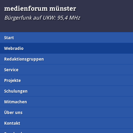
medienforum münster
Bürgerfunk auf UKW: 95,4 MHz
Start
Webradio
Redaktionsgruppen
Service
Projekte
Schulungen
Mitmachen
Über uns
Kontakt