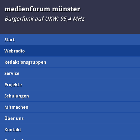
medienforum münster
Bürgerfunk auf UKW: 95,4 MHz
Start
Webradio
Redaktionsgruppen
Service
Projekte
Schulungen
Mitmachen
Über uns
Kontakt