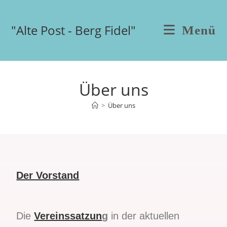
"Alte Post - Berg Fidel"
Menü
Über uns
>
Über uns
Der Vorstand
Die
Vereinssatzun
g
in der aktuellen